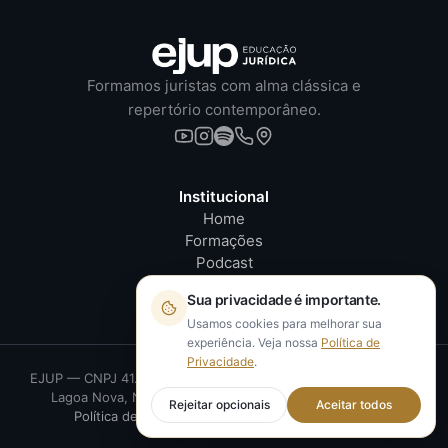
Formamos juristas com alma clássica e
repertório contemporâneo.
Institucional
Home
Formações
Podcast
Coluna Jurídica
Sua privacidade é importante.
Usamos cookies para melhorar sua
experiência. Veja nossa
Política de
Privacidade
.
EJUP — CNPJ 41.402.986/0001-03
·
R. da Saudade, 1028 —
Lagoa Nova, Natal/RN
·
Todos os direitos reservados
Rejeitar opcionais
Aceitar todos
Política de Privacidade
Gerenciar cookies
©
2026